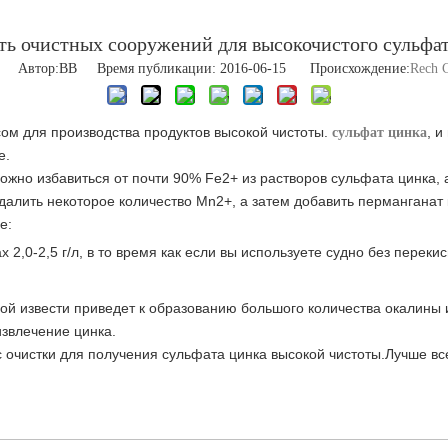
ь очистных сооружений для высокочистого сульфа
Автор:ВВ Время публикации: 2016-06-15 Происхождение:
Rech C
сом для производства продуктов высокой чистоты.
, и
сульфат цинка
е.
ожно избавиться от почти 90% Fe2+ из растворов сульфата цинка,
алить некоторое количество Mn2+, а затем добавить перманганат
е:
2,0-2,5 г/л, в то время как если вы используете судно без переки
й извести приведет к образованию большого количества окалины из
звлечение цинка.
 очистки для получения сульфата цинка высокой чистоты.Лучше вс