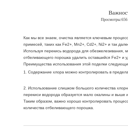
Важност
Просмотры:
656
Как мы все знаем, очистка является ключевым процес
примесей, таких как Fe2+, Mn2+, Cd2+, Ni2+ и так дале
Используя перекись водорода для обезжелезивания, м
отбеливающего порошка удалить оставшийся Fe2+ и уд
Преимущества использования этой поделки следующи
1. Содержание хлора можно контролировать в пределах 
2. Использование слишком большого количества хлорно
перекиси водорода образуется мало окалины и выше и
Таким образом, важно хорошо контролировать процесс
количества отбеливающего порошка.