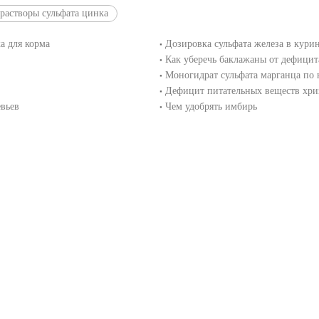
растворы сульфата цинка
а для корма
Дозировка сульфата железа в кури
Как уберечь баклажаны от дефицит
Моногидрат сульфата марганца по 
Дефицит питательных веществ хр
вьев
Чем удобрять имбирь