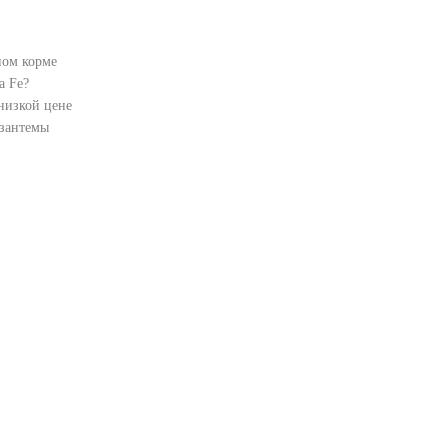
ном корме
а Fe?
низкой цене
изантемы